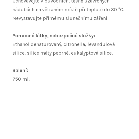
Uchovávejte v původních, těsně uzavřených
nádobách na větraném místě při teplotě do 30 °C.
Nevystavujte přímému slunečnímu záření.
Pomocné látky, nebezpečné složky:
Ethanol denaturovaný, citronella, levandulová
silice, silice máty peprné, eukalyptová silice.
Balení:
750 ml.