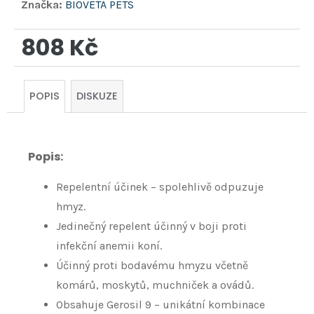
Značka:
BIOVETA PETS
808 Kč
Měrná
cena:
POPIS
DISKUZE
Popis:
Repelentní účinek – spolehlivě odpuzuje
hmyz.
Jedinečný repelent účinný v boji proti
infekční anemii koní.
Účinný proti bodavému hmyzu včetně
komárů, moskytů, muchniček a ovádů.
Obsahuje Gerosil 9 – unikátní kombinace