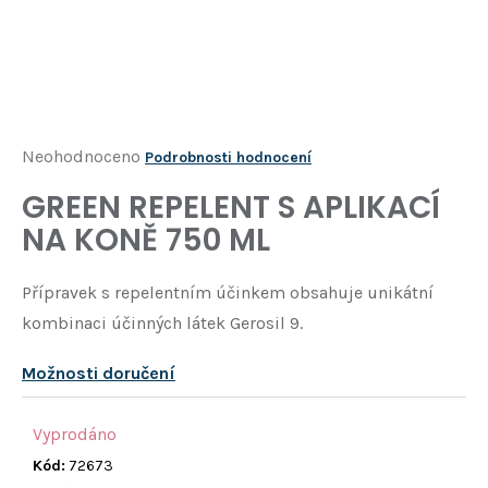
Í
T
?
HLEDAT
Průměrné
Neohodnoceno
Podrobnosti hodnocení
hodnocení
GREEN REPELENT S APLIKACÍ
D
produktu
o
NA KONĚ 750 ML
je
p
o
0,0
Přípravek s repelentním účinkem obsahuje unikátní
r
z
u
kombinaci účinných látek Gerosil 9.
5
č
u
hvězdiček.
Možnosti doručení
j
e
Vyprodáno
m
e
Kód:
72673