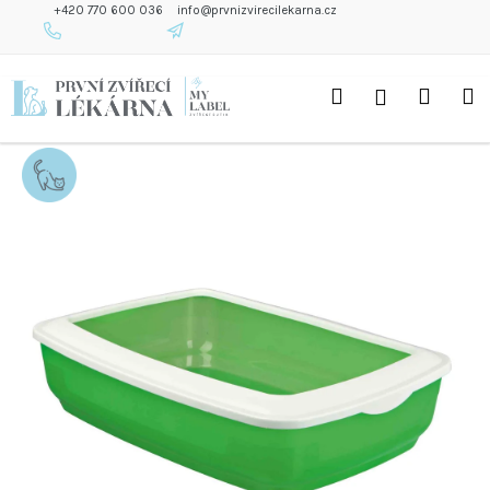
K
+420 770 600 036
info@prvnizvirecilekarna.cz
O
Š
Zpět
Zpět
Přejít
Í
Hledat
Náku
M
Přihlášení
na
K
C
obsah
O
košík
P
O
T
Ř
E
B
U
J
E
T
E
N
A
J