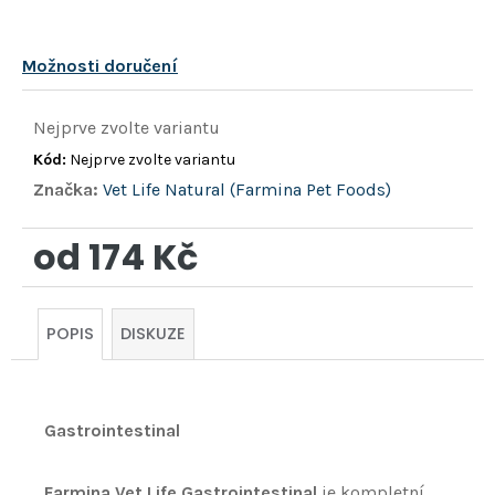
Možnosti doručení
Nejprve zvolte variantu
Kód:
Nejprve zvolte variantu
Značka:
Vet Life Natural (Farmina Pet Foods)
od
174 Kč
Měrná
cena:
POPIS
DISKUZE
Gastrointestinal
Farmina Vet Life Gastrointestinal
je kompletní