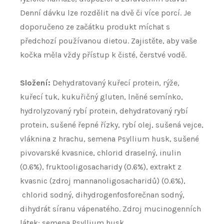
Denní dávku lze rozdělit na dvě či více porcí. Je
doporučeno ze začátku produkt míchat s
předchozí používanou dietou. Zajistěte, aby vaše
kočka měla vždy přístup k čisté, čerstvé vodě.
Složení:
Dehydratovaný kuřecí protein, rýže,
kuřecí tuk, kukuřičný gluten, lněné semínko,
hydrolyzovaný rybí protein, dehydratovaný rybí
protein, sušené řepné řízky, rybí olej, sušená vejce,
vláknina z hrachu, semena Psyllium husk, sušené
pivovarské kvasnice, chlorid draselný, inulin
(0.6%), fruktooligosacharidy (0.6%), extrakt z
kvasnic (zdroj mannanoligosacharidů) (0.6%),
chlorid sodný, dihydrogenfosforečnan sodný,
dihydrát síranu vápenatého. Zdroj mucinogenních
látek: semena Psyllium husk.