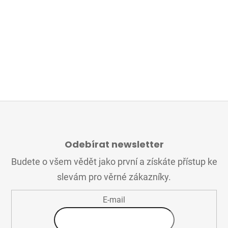
Z
Á
Odebírat newsletter
P
A
Budete o všem vědět jako první a získáte přístup ke
T
slevám pro věrné zákazníky.
Í
E-mail