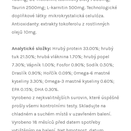
Taurin 2500mg; L-karnitin 500mg. Technologické
doplňkové látky: mikrokrystalická celulóza.
Antioxidanty: extrakty tokoferolu z rostlinných
olejů 10mg.
Analytické složky:
Hrubý protein 33.00%; hrubý
tuk 21.50%; hrubá vláknina 1.70%; hrubý popel
7.30%; Vápník 1.00%; Fosfor 0.90%; Sodík 0.50%;
Draslík 0.90%; Hořčík 0.09%; Omega-6 mastné
kyseliny 3.30%; Omega-3 mastné kyseliny 0.60%;
EPA 0.15%; DHA 0.30%.
Vyrobeno z nejkvalitnějších surovin, které úspěšně
prošly všemi kontrolními testy. Skladujte na
chladném a suchém místě v uzavřeném balení.
Vyrobeno 18 měsíců před datem spotřeby
vytištěným na balení. Net hmotnost, datum