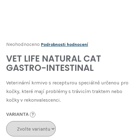
Í
T
?
HLEDAT
Průměrné
Neohodnoceno
Podrobnosti hodnocení
hodnocení
VET LIFE NATURAL CAT
D
produktu
o
GASTRO-INTESTINAL
je
p
o
0,0
Veterinární krmivo s recepturou speciálně určenou pro
r
z
u
kočky, které mají problémy s trávicím traktem nebo
5
č
kočky v rekonvalescenci.
u
hvězdiček.
j
VARIANTA
?
e
m
e