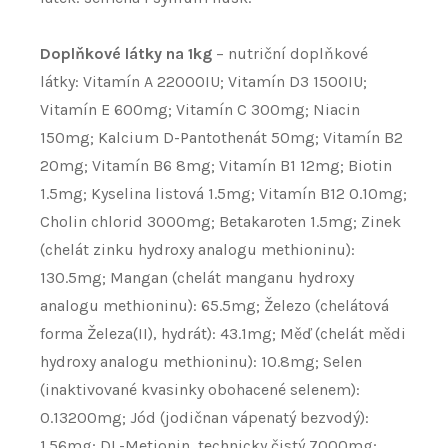
Doplňkové látky na 1kg
– nutriční doplňkové
látky: Vitamín A 22000IU; Vitamín D3 1500IU;
Vitamín E 600mg; Vitamín C 300mg; Niacin
150mg; Kalcium D-Pantothenát 50mg; Vitamín B2
20mg; Vitamín B6 8mg; Vitamín B1 12mg; Biotin
1.5mg; Kyselina listová 1.5mg; Vitamín B12 0.10mg;
Cholin chlorid 3000mg; Betakaroten 1.5mg; Zinek
(chelát zinku hydroxy analogu methioninu):
130.5mg; Mangan (chelát manganu hydroxy
analogu methioninu): 65.5mg; Železo (chelátová
forma Železa(II), hydrát): 43.1mg; Měď (chelát mědi
hydroxy analogu methioninu): 10.8mg; Selen
(inaktivované kvasinky obohacené selenem):
0.13200mg; Jód (jodičnan vápenatý bezvodý):
1.56mg; DL-Metionin, technicky čistý 7000mg;