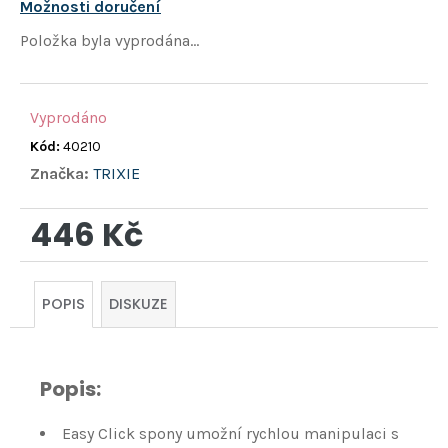
hvězdiček.
Možnosti doručení
Položka byla vyprodána…
Vyprodáno
Kód:
40210
Značka:
TRIXIE
446 Kč
Měrná
cena:
POPIS
DISKUZE
Popis:
Easy Click spony umožní rychlou manipulaci s