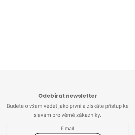
Z
Á
Odebírat newsletter
P
A
Budete o všem vědět jako první a získáte přístup ke
T
slevám pro věrné zákazníky.
Í
E-mail