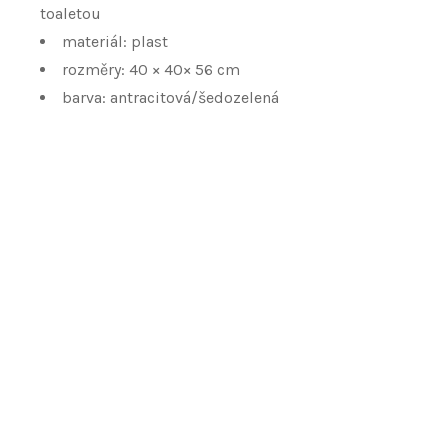
toaletou
materiál: plast
rozměry: 40 × 40× 56 cm
barva: antracitová/šedozelená