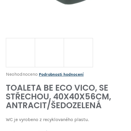
Í
T
?
HLEDAT
D
o
p
o
Průměrné
Neohodnoceno
Podrobnosti hodnocení
r
hodnocení
TOALETA BE ECO VICO, SE
u
produktu
č
STŘECHOU, 40X40X56CM,
je
u
ANTRACIT/ŠEDOZELENÁ
j
0,0
e
z
m
WC je vyrobeno z recyklovaného plastu.
5
e