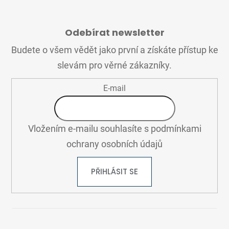
Z
Á
Odebírat newsletter
P
A
Budete o všem vědět jako první a získáte přístup ke
T
slevám pro věrné zákazníky.
Í
E-mail
Vložením e-mailu souhlasíte s
podmínkami
ochrany osobních údajů
PŘIHLÁSIT SE