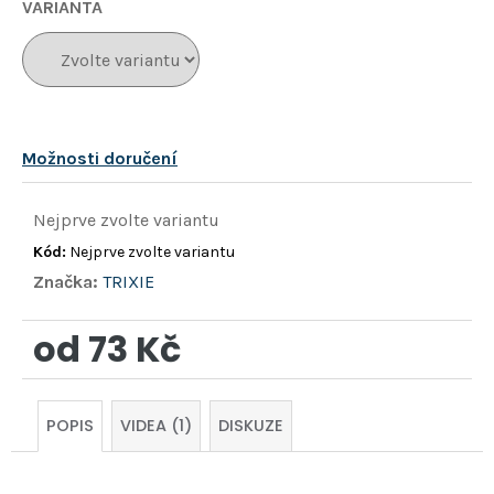
hvězdiček.
VARIANTA
Možnosti doručení
Nejprve zvolte variantu
Kód:
Nejprve zvolte variantu
Značka:
TRIXIE
od
73 Kč
Měrná
cena:
POPIS
VIDEA (1)
DISKUZE