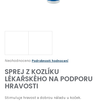
Í
T
?
HLEDAT
D
o
p
o
Průměrné
Neohodnoceno
Podrobnosti hodnocení
r
hodnocení
SPREJ Z KOZLÍKU
u
produktu
č
LÉKAŘSKÉHO NA PODPORU
je
u
HRAVOSTI
j
0,0
e
z
m
Stimuluje hravost a dobrou náladu u koček.
5
e