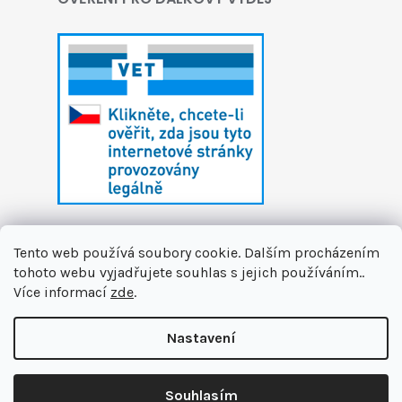
Tento web používá soubory cookie. Dalším procházením
tohoto webu vyjadřujete souhlas s jejich používáním..
Více informací
zde
.
Vytvořil Shoptet
Nastavení
Copyright 2026
První zvířecí lékárna
. Všechna
🏝️ Dáváme si letní pauzu. Připravujeme pro vás novinky a na
práva vyhrazena.
Upravit nastavení cookies
podzim se na vás těšíme v nové podobě. Jsme tu pro Vás na
Souhlasím