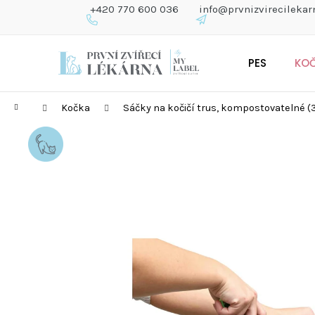
K
+420 770 600 036
info@prvnizvirecilekar
O
Š
Zpět
Zpět
Přejít
Í
do
do
PES
KO
na
K
obchodu
obchodu
obsah
Domů
Kočka
Sáčky na kočičí trus, kompostovatelné (3