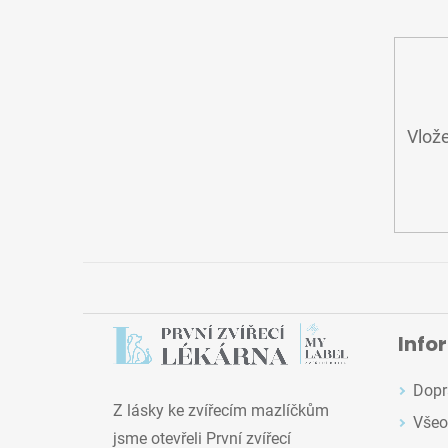
Í
Vlože
Info
Dopr
Z lásky ke zvířecím mazlíčkům
Všeo
jsme otevřeli První zvířecí