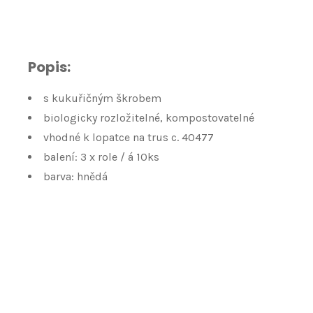
Popis:
s kukuřičným škrobem
biologicky rozložitelné, kompostovatelné
vhodné k lopatce na trus c. 40477
balení: 3 x role / á 10ks
barva: hnědá