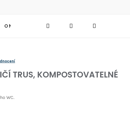
Hledat
Přihlášení
Nákupní
O NÁS
BLOG
HLEDAT
košík
odnocení
IČÍ TRUS, KOMPOSTOVATELNÉ
)
ího WC.