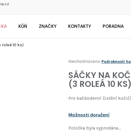
na.cz
ČKA
KŮŇ
ZNAČKY
KONTAKTY
PORADNA
CO POTŘEBUJETE NAJÍT?
 roleá 10 ks)
Průměrné
Neohodnoceno
Podrobnosti h
Doporučujeme
hodnocení
SÁČKY NA KOČ
produktu
(3 ROLEÁ 10 KS
je
0,0
Pro každodenní čistění kočič
z
5
Možnosti doručení
hvězdiček.
Položka byla vyprodána…