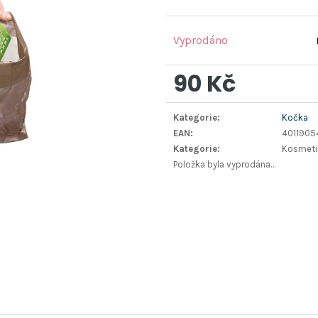
Vyprodáno
90 Kč
Měrná
Kategorie
:
Kočka
cena:
EAN
:
401190
Kategorie
:
Kosmetik
Položka byla vyprodána…