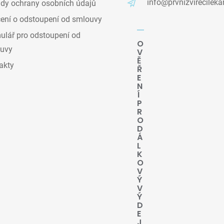
info@prvnizvirecileka
dy ochrany osobních údajů
ení o odstoupení od smlouvy
lář pro odstoupení od
O
uvy
V
Ě
akty
Ř
E
N
Í
P
R
O
D
Á
L
K
O
V
Ý
V
Ý
D
E
J