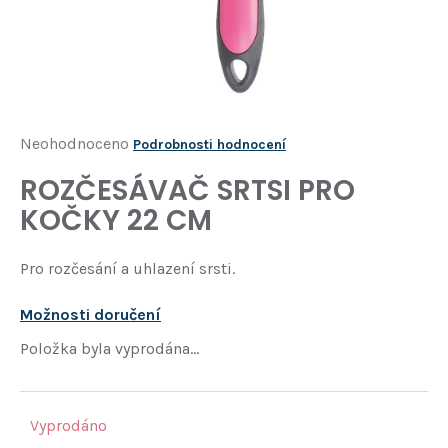
Í
T
?
HLEDAT
Průměrné
Neohodnoceno
Podrobnosti hodnocení
hodnocení
ROZČESÁVAČ SRTSI PRO
D
produktu
o
KOČKY 22 CM
je
p
o
0,0
Pro rozčesání a uhlazení srsti.
r
z
u
5
č
Možnosti doručení
u
hvězdiček.
Položka byla vyprodána…
j
e
m
e
Vyprodáno