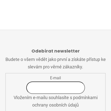
Z
Á
Odebírat newsletter
P
A
Budete o všem vědět jako první a získáte přístup ke
T
slevám pro věrné zákazníky.
Í
E-mail
Vložením e-mailu souhlasíte s
podmínkami
ochrany osobních údajů