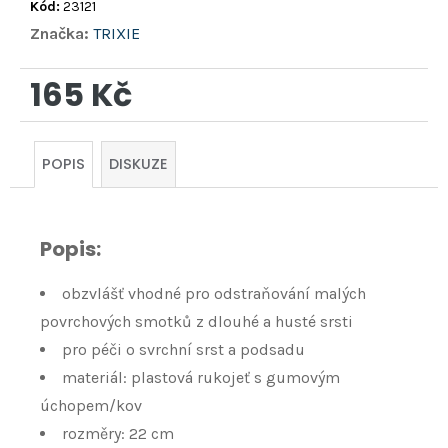
Kód:
23121
Značka:
TRIXIE
165 Kč
Měrná
cena:
POPIS
DISKUZE
Popis:
obzvlášť vhodné pro odstraňování malých
povrchových smotků z dlouhé a husté srsti
pro péči o svrchní srst a podsadu
materiál: plastová rukojeť s gumovým
úchopem/kov
rozměry: 22 cm