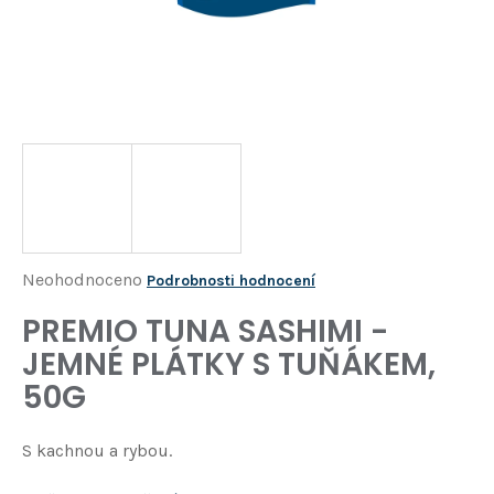
Í
T
?
HLEDAT
D
o
p
o
Průměrné
Neohodnoceno
Podrobnosti hodnocení
r
hodnocení
PREMIO TUNA SASHIMI -
u
produktu
č
JEMNÉ PLÁTKY S TUŇÁKEM,
je
u
50G
j
0,0
e
z
m
S kachnou a rybou.
5
e