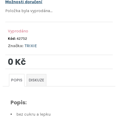
hvězdiček.
Možnosti doručení
Položka byla vyprodána…
Vyprodáno
Kód:
42752
Značka:
TRIXIE
0 Kč
Měrná
cena:
POPIS
DISKUZE
Popis:
bez cukru a lepku