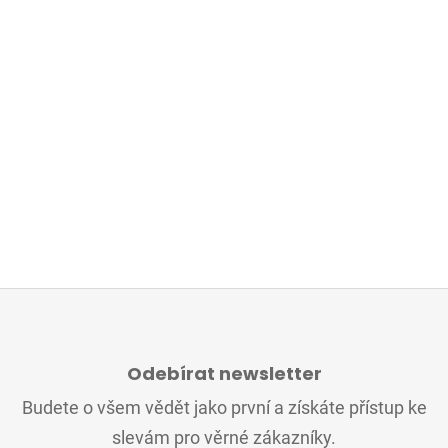
Z
Á
Odebírat newsletter
P
A
Budete o všem vědět jako první a získáte přístup ke
T
slevám pro věrné zákazníky.
Í