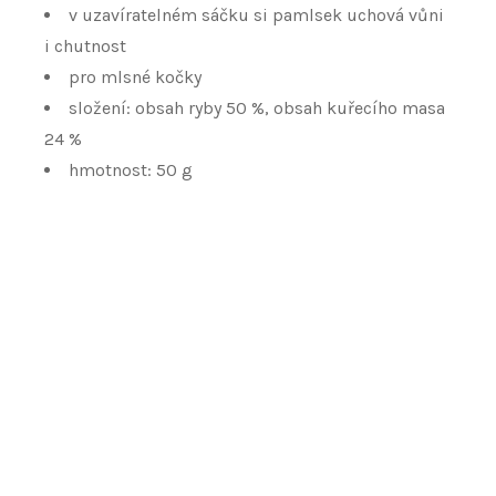
v uzavíratelném sáčku si pamlsek uchová vůni
i chutnost
pro mlsné kočky
složení: obsah ryby 50 %, obsah kuřecího masa
24 %
hmotnost: 50 g