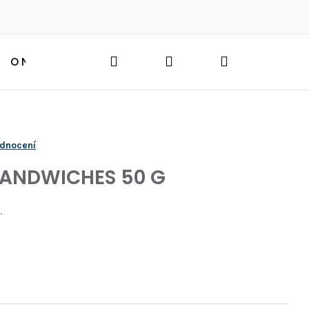
Hledat
Přihlášení
Nákupní
O NÁS
BLOG
HLEDAT
košík
odnocení
SANDWICHES 50 G
.