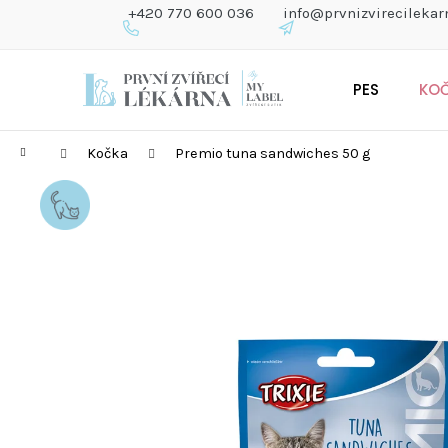
K
+420 770 600 036
info@prvnizvirecilekar
O
Š
Zpět
Zpět
Přejít
Í
do
do
PES
KO
na
K
obchodu
obchodu
obsah
Domů
Kočka
Premio tuna sandwiches 50 g