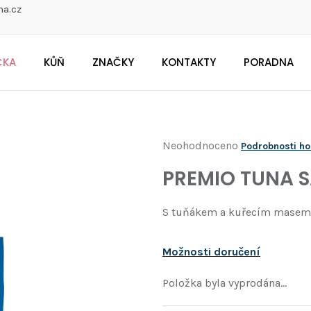
na.cz
ČKA
KŮŇ
ZNAČKY
KONTAKTY
PORADNA
CO POTŘEBUJETE NAJÍT?
Průměrné
Neohodnoceno
Podrobnosti h
Doporučujeme
hodnocení
PREMIO TUNA 
produktu
je
S tuňákem a kuřecím masem
0,0
z
Možnosti doručení
5
hvězdiček.
Položka byla vyprodána…