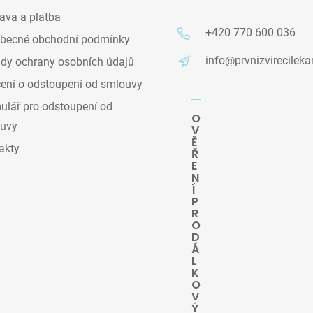
ava a platba
+420 770 600 036
becné obchodní podmínky
info@prvnizvirecileka
dy ochrany osobních údajů
ení o odstoupení od smlouvy
lář pro odstoupení od
O
uvy
V
Ě
akty
Ř
E
N
Í
P
R
O
D
Á
L
K
O
V
Ý