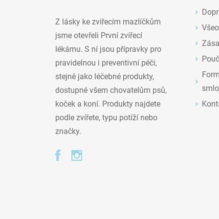
Dopr
Z lásky ke zvířecím mazlíčkům
Všeo
jsme otevřeli První zvířecí
Zása
lékárnu. S ní jsou přípravky pro
Pouč
pravidelnou i preventivní péči,
Formu
stejně jako léčebné produkty,
smlo
dostupné všem chovatelům psů,
Kont
koček a koní. Produkty najdete
podle zvířete, typu potíží nebo
značky.