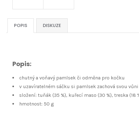
POPIS
DISKUZE
Popis:
chutný a voňavý pamlsek či odměna pro kočku
v uzavíratelném sáčku si pamlsek zachová svou vůn
​složení: tuňák (35 %), kuřecí maso (30 %), treska (18
hmotnost: 50 g