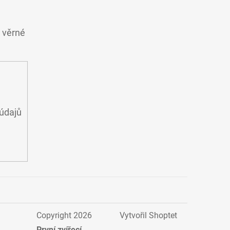
o věrné
údajů
Copyright 2026
Vytvořil Shoptet
První zvířecí