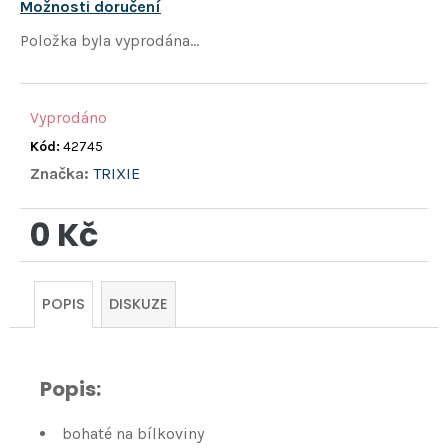
hvězdiček.
Možnosti doručení
Položka byla vyprodána…
Vyprodáno
Kód:
42745
Značka:
TRIXIE
0 Kč
Měrná
cena:
POPIS
DISKUZE
Popis:
bohaté na bílkoviny