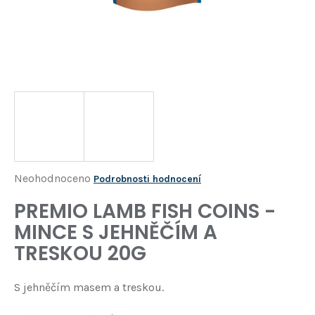
Í
T
?
HLEDAT
D
o
p
o
Průměrné
Neohodnoceno
Podrobnosti hodnocení
r
hodnocení
PREMIO LAMB FISH COINS -
u
produktu
č
MINCE S JEHNĚČÍM A
je
u
TRESKOU 20G
j
0,0
e
z
m
S jehněčím masem a treskou.
5
e