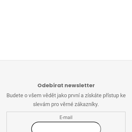
Z
Á
Odebírat newsletter
P
A
Budete o všem vědět jako první a získáte přístup ke
T
slevám pro věrné zákazníky.
Í
E-mail