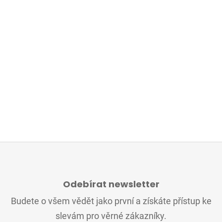
Z
Á
Odebírat newsletter
P
A
Budete o všem vědět jako první a získáte přístup ke
T
slevám pro věrné zákazníky.
Í