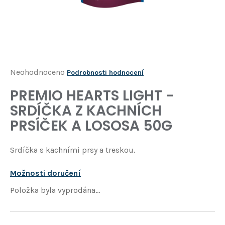
Í
T
?
HLEDAT
Průměrné
Neohodnoceno
Podrobnosti hodnocení
hodnocení
PREMIO HEARTS LIGHT -
D
produktu
o
SRDÍČKA Z KACHNÍCH
je
p
PRSÍČEK A LOSOSA 50G
o
0,0
r
z
u
Srdíčka s kachními prsy a treskou.
5
č
u
hvězdiček.
Možnosti doručení
j
Položka byla vyprodána…
e
m
e