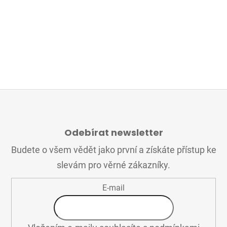
Z
Á
Odebírat newsletter
P
A
Budete o všem vědět jako první a získáte přístup ke
T
slevám pro věrné zákazníky.
Í
E-mail