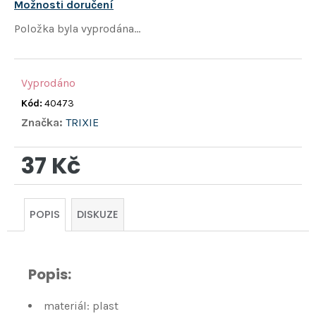
hvězdiček.
Možnosti doručení
Položka byla vyprodána…
Vyprodáno
Kód:
40473
Značka:
TRIXIE
37 Kč
Měrná
cena:
POPIS
DISKUZE
Popis:
materiál: plast