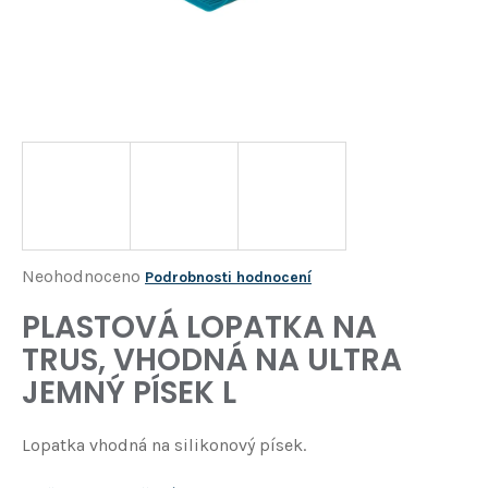
Í
T
?
HLEDAT
D
o
p
o
Průměrné
Neohodnoceno
Podrobnosti hodnocení
r
hodnocení
PLASTOVÁ LOPATKA NA
u
produktu
č
TRUS, VHODNÁ NA ULTRA
je
u
JEMNÝ PÍSEK L
j
0,0
e
z
m
Lopatka vhodná na silikonový písek.
5
e