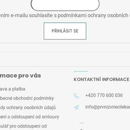
ním e-mailu souhlasíte s
podmínkami ochrany osobních 
PŘIHLÁSIT SE
rmace pro vás
KONTAKTNÍ INFORMACE
ava a platba
+420 770 600 036
becné obchodní podmínky
info@prvnizvirecileka
dy ochrany osobních údajů
ení o odstoupení od smlouvy
lář pro odstoupení od