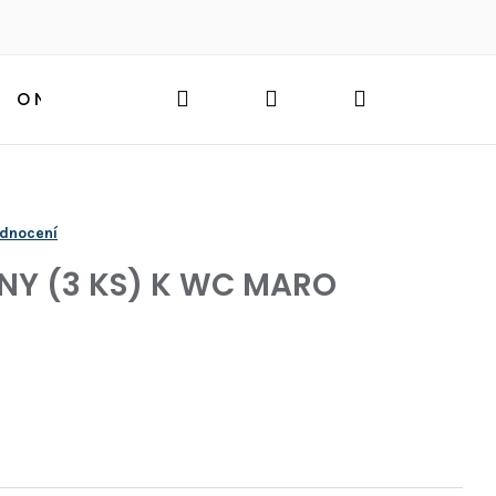
Hledat
Přihlášení
Nákupní
O NÁS
BLOG
HLEDAT
košík
odnocení
NY (3 KS) K WC MARO