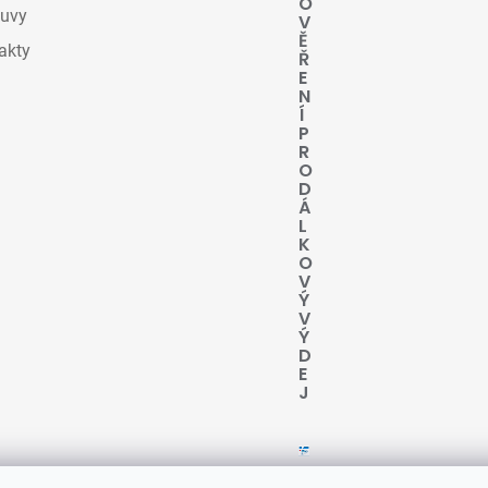
O
uvy
V
Ě
akty
Ř
E
N
Í
P
R
O
D
Á
L
K
O
V
Ý
V
Ý
D
E
J