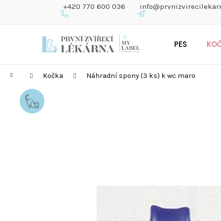
K
+420 770 600 036
info@prvnizvirecilekar
O
Š
Zpět
Zpět
Přejít
Í
do
do
PES
KO
na
K
obchodu
obchodu
obsah
Domů
Kočka
Náhradní spony (3 ks) k wc maro