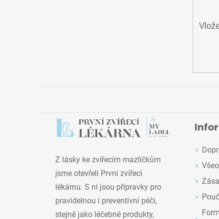
Vlože
Info
Dopr
Z lásky ke zvířecím mazlíčkům
Všeo
jsme otevřeli První zvířecí
Zása
lékárnu. S ní jsou přípravky pro
Pouč
pravidelnou i preventivní péči,
Formu
stejně jako léčebné produkty,