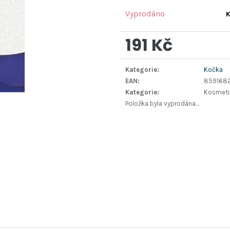
Vyprodáno
K
191 Kč
Měrná
Kategorie
:
Kočka
cena:
EAN
:
8591682
Kategorie
:
Kosmetik
Položka byla vyprodána…