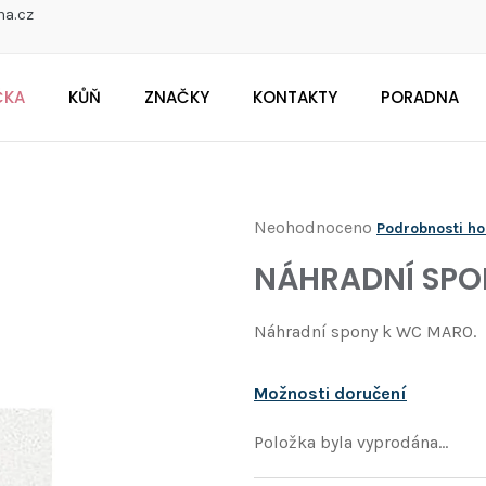
na.cz
ČKA
KŮŇ
ZNAČKY
KONTAKTY
PORADNA
CO POTŘEBUJETE NAJÍT?
Průměrné
Neohodnoceno
Podrobnosti h
Doporučujeme
hodnocení
NÁHRADNÍ SPO
produktu
je
Náhradní spony k WC MARO.
0,0
z
Možnosti doručení
5
hvězdiček.
Položka byla vyprodána…