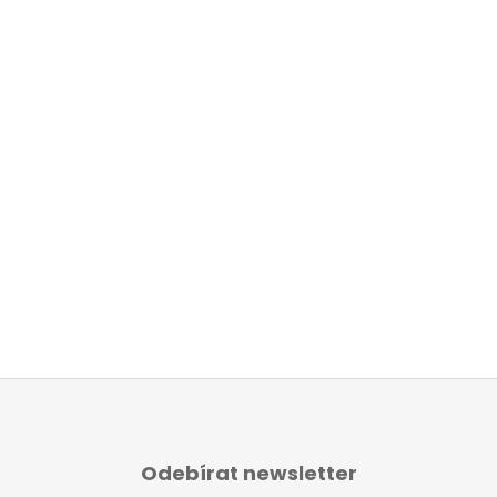
Z
Á
Odebírat newsletter
P