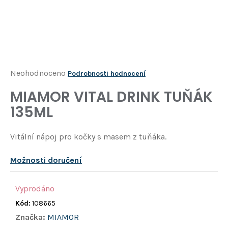
Í
T
?
HLEDAT
Průměrné
Neohodnoceno
Podrobnosti hodnocení
hodnocení
MIAMOR VITAL DRINK TUŇÁK
D
produktu
o
135ML
je
p
o
0,0
Vitální nápoj pro kočky s masem z tuňáka.
r
z
u
5
č
Možnosti doručení
u
hvězdiček.
j
Vyprodáno
e
Kód:
108665
m
e
Značka:
MIAMOR