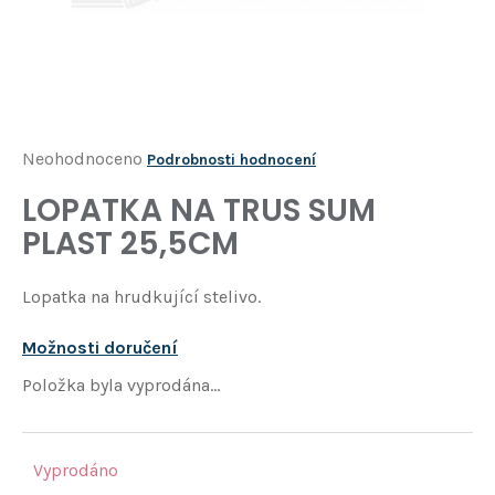
Í
T
?
HLEDAT
Průměrné
Neohodnoceno
Podrobnosti hodnocení
hodnocení
LOPATKA NA TRUS SUM
D
produktu
o
PLAST 25,5CM
je
p
o
0,0
Lopatka na hrudkující stelivo.
r
z
u
5
č
Možnosti doručení
u
hvězdiček.
Položka byla vyprodána…
j
e
m
e
Vyprodáno