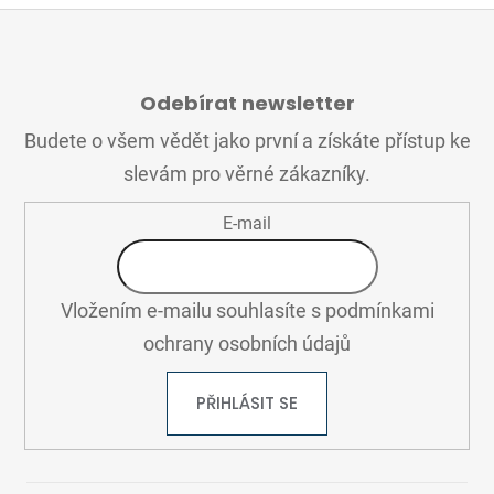
Z
Á
Odebírat newsletter
P
A
Budete o všem vědět jako první a získáte přístup ke
T
slevám pro věrné zákazníky.
Í
E-mail
Vložením e-mailu souhlasíte s
podmínkami
ochrany osobních údajů
PŘIHLÁSIT SE