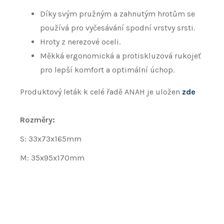
Díky svým pružným a zahnutým hrotům se
používá pro vyčesávání spodní vrstvy srsti.
Hroty z nerezové oceli.
Měkká ergonomická a protiskluzová rukojeť
pro lepší komfort a optimální úchop.
Produktový leták k celé řadě ANAH je uložen
zde
Rozměry:
S: 33x73x165mm
M:
35x95x170mm