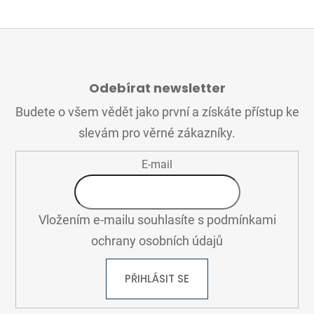
Z
Á
Odebírat newsletter
P
A
Budete o všem vědět jako první a získáte přístup ke
T
slevám pro věrné zákazníky.
Í
E-mail
Vložením e-mailu souhlasíte s
podmínkami
ochrany osobních údajů
PŘIHLÁSIT SE