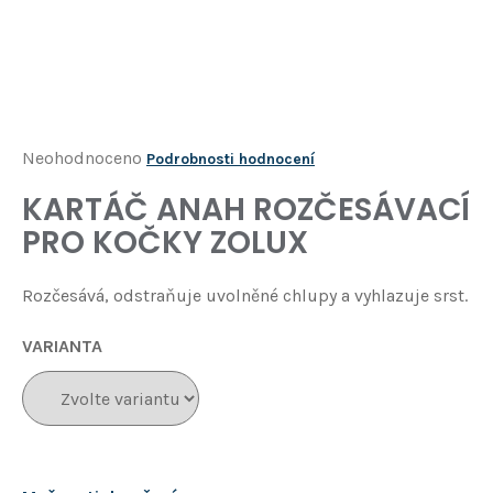
Í
T
?
HLEDAT
Průměrné
Neohodnoceno
Podrobnosti hodnocení
hodnocení
KARTÁČ ANAH ROZČESÁVACÍ
D
produktu
o
PRO KOČKY ZOLUX
je
p
o
0,0
Rozčesává, odstraňuje uvolněné chlupy a vyhlazuje srst.
r
z
u
5
č
VARIANTA
u
hvězdiček.
j
e
m
e