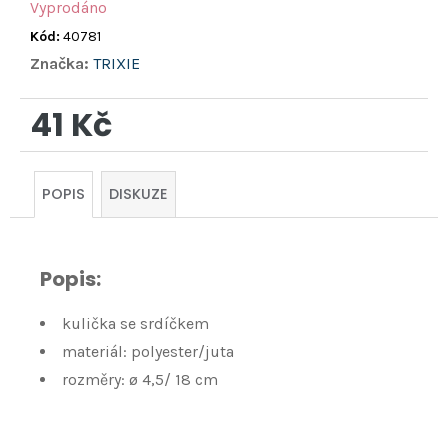
Vyprodáno
Kód:
40781
Značka:
TRIXIE
41 Kč
Měrná
cena:
POPIS
DISKUZE
Popis:
kulička se srdíčkem
materiál: polyester/juta
rozměry: ø 4,5/ 18 cm