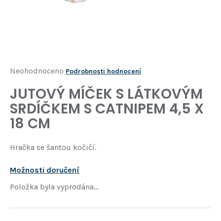
Í
T
?
HLEDAT
Průměrné
Neohodnoceno
Podrobnosti hodnocení
hodnocení
JUTOVÝ MÍČEK S LÁTKOVÝM
D
produktu
o
SRDÍČKEM S CATNIPEM 4,5 X
je
p
18 CM
o
0,0
r
z
u
Hračka se šantou kočičí.
5
č
u
hvězdiček.
Možnosti doručení
j
Položka byla vyprodána…
e
m
e