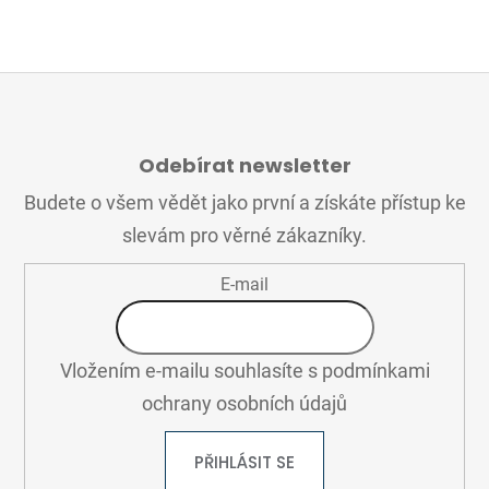
Z
Á
Odebírat newsletter
P
A
Budete o všem vědět jako první a získáte přístup ke
T
slevám pro věrné zákazníky.
Í
E-mail
Vložením e-mailu souhlasíte s
podmínkami
ochrany osobních údajů
PŘIHLÁSIT SE