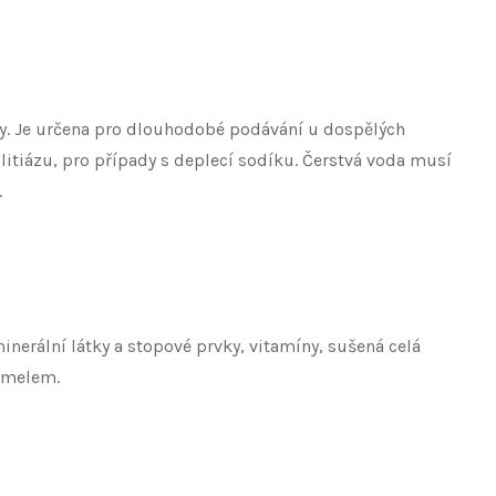
ázy. Je určena pro dlouhodobé podávání u dospělých
litiázu, pro případy s deplecí sodíku. Čerstvá voda musí
.
nerální látky a stopové prvky, vitamíny, sušená celá
ramelem.