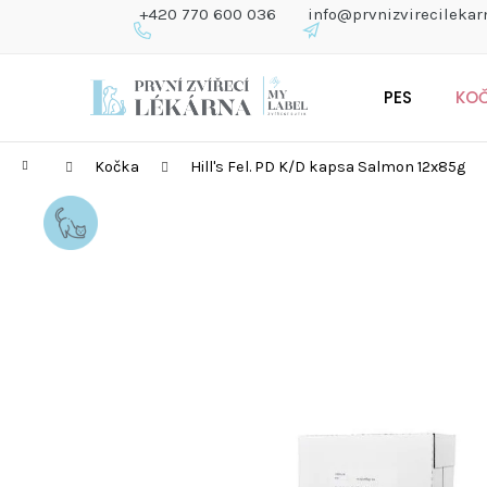
K
+420 770 600 036
info@prvnizvirecilekar
O
Š
Zpět
Zpět
Přejít
Í
do
do
PES
KO
na
K
obchodu
obchodu
obsah
Domů
Kočka
Hill's Fel. PD K/D kapsa Salmon 12x85g