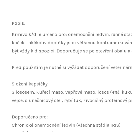
Popis
:
Krmivo k/d je určeno pro: onemocnění ledvin, ranné sta
koček. Jakékoliv doplňky jsou většinou kontraindikovány
být vždy k dispozici. Doporučuje se po otevření obalu a
Před použitím je nutné si vyžádat doporučení veterinárn
Složení kapsičky:
S lososem: Kuřecí maso, vepřové maso, losos (4%), kukuř
vejce, slunečnicový olej, rybí tuk, živočišný proteinov
Doporučeno pro:
Chronické onemocnění ledvin (všechna stádia IRIS)