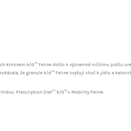
ných krmivem k/d™ Feline došlo k významně nižšímu počtu ur
prokázala, že granule k/d™ Feline zvyšují chuť k jídlu a kalor
tidou: Prescription Diet™ k/d™+ Mobility Feline