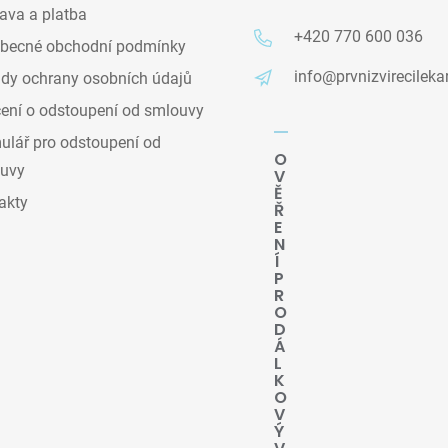
ava a platba
+420 770 600 036
becné obchodní podmínky
info@prvnizvirecileka
dy ochrany osobních údajů
ení o odstoupení od smlouvy
lář pro odstoupení od
O
uvy
V
Ě
akty
Ř
E
N
Í
P
R
O
D
Á
L
K
O
V
Ý