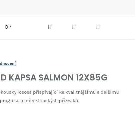
Hledat
Přihlášení
Nákupní
O NÁS
BLOG
HLEDAT
košík
odnocení
 K/D KAPSA SALMON 12X85G
kousky lososa přispívající ke kvalitnějšímu a delšímu
progrese a míry klinických příznaků.