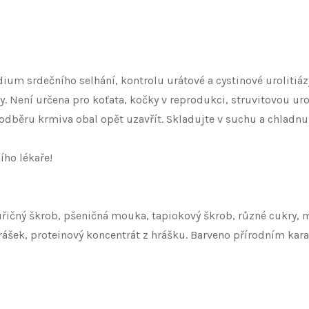
dium srdečního selhání, kontrolu urátové a cystinové uroliti
. Není určena pro koťata, kočky v reprodukci, struvitovou uro
 odběru krmiva obal opět uzavřít. Skladujte v suchu a chladnu
ího lékaře!
ičný škrob, pšeničná mouka, tapiokový škrob, různé cukry, mi
ý prášek, proteinový koncentrát z hrášku. Barveno přírodním ka