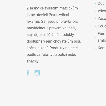
Dopr
Z lásky ke zvířecím mazlíčkům
Všeo
jsme otevřeli První zvířecí
Zása
lékárnu. S ní jsou přípravky pro
Pouč
pravidelnou i preventivní péči,
Formu
stejně jako léčebné produkty,
smlo
dostupné všem chovatelům psů,
Kont
koček a koní. Produkty najdete
podle zvířete, typu potíží nebo
značky.