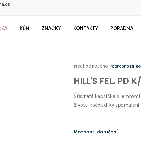
na.cz
ČKA
KŮŇ
ZNAČKY
KONTAKTY
PORADNA
CO POTŘEBUJETE NAJÍT?
Průměrné
Neohodnoceno
Podrobnosti h
Doporučujeme
hodnocení
HILL'S FEL. PD
produktu
je
Šťavnatá kapsička s jemnými 
0,0
životu koček díky zpomalení 
z
5
hvězdiček.
Možnosti doručení