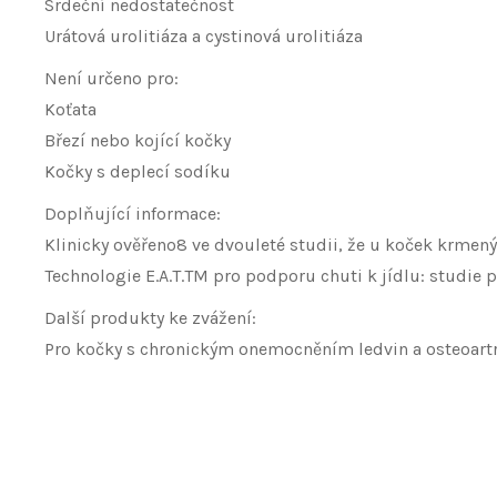
Srdeční nedostatečnost
Urátová urolitiáza a cystinová urolitiáza
Není určeno pro:
Koťata
Březí nebo kojící kočky
Kočky s deplecí sodíku
Doplňující informace:
Klinicky ověřeno8 ve dvouleté studii, že u koček krme
Technologie E.A.T.TM pro podporu chuti k jídlu: studie 
Další produkty ke zvážení:
Pro kočky s chronickým onemocněním ledvin a osteoartri