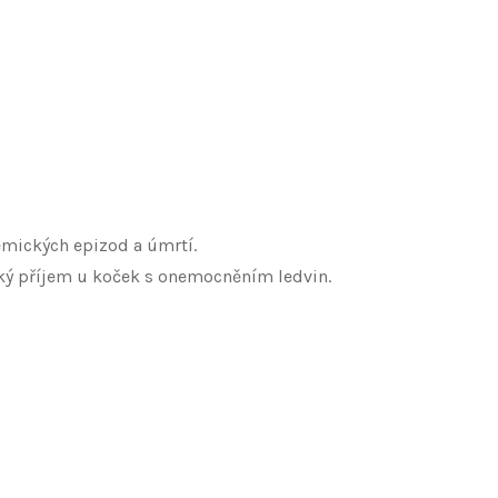
emických epizod a úmrtí.
ický příjem u koček s onemocněním ledvin.