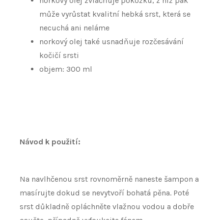
norkový olej zvláčňuje pokožku, z níž pak
může vyrůstat kvalitní hebká srst, která se
necuchá ani neláme
norkový olej také usnadňuje rozčesávání
kočičí srsti
objem: 300 ml
Návod k použití:
Na navlhčenou srst rovnoměrně naneste šampon a
masírujte dokud se nevytvoří bohatá pěna. Poté
srst důkladně opláchněte vlažnou vodou a dobře