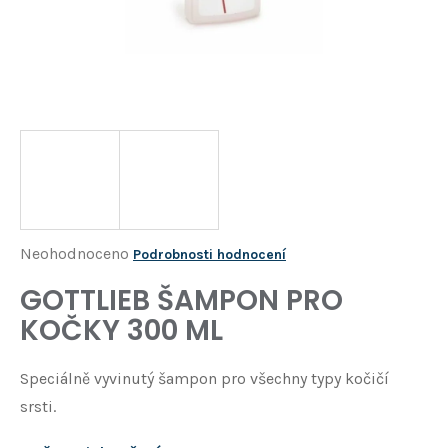
Í
T
?
HLEDAT
D
o
p
o
Průměrné
Neohodnoceno
Podrobnosti hodnocení
r
hodnocení
GOTTLIEB ŠAMPON PRO
u
produktu
č
KOČKY 300 ML
je
u
j
0,0
Speciálně vyvinutý šampon pro všechny typy kočičí
e
z
m
srsti.
5
e