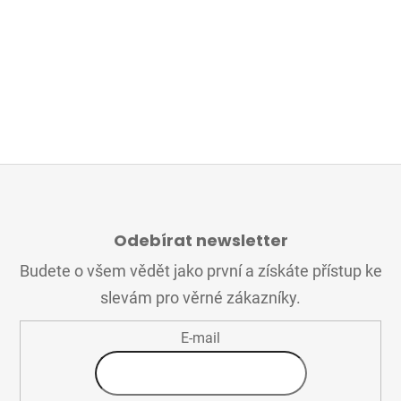
Z
Á
Odebírat newsletter
P
A
Budete o všem vědět jako první a získáte přístup ke
T
slevám pro věrné zákazníky.
Í
E-mail