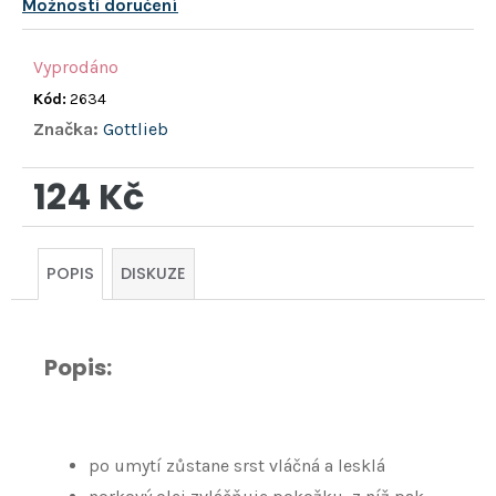
hvězdiček.
Možnosti doručení
Vyprodáno
Kód:
2634
Značka:
Gottlieb
124 Kč
Měrná
cena:
POPIS
DISKUZE
Popis:
po umytí zůstane srst vláčná a lesklá