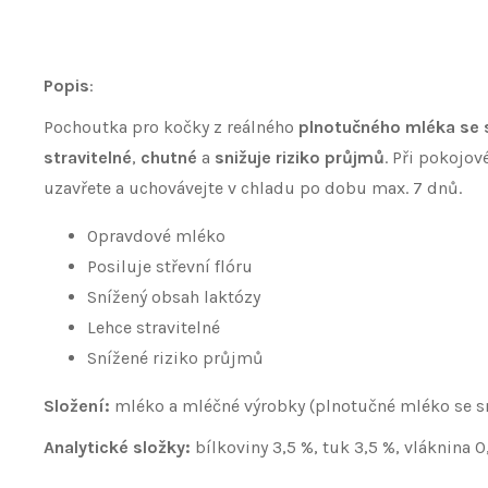
Popis
:
Pochoutka pro kočky z reálného
plnotučného mléka
se 
stravitelné
,
chutné
a
snižuje riziko průjmů
. Při pokojo
uzavřete a uchovávejte v chladu po dobu max. 7 dnů.
Opravdové mléko
Posiluje střevní flóru
Snížený obsah laktózy
Lehce stravitelné
Snížené riziko průjmů
Složení:
mléko a mléčné výrobky (plnotučné mléko se sn
Analytické složky:
bílkoviny 3,5 %, tuk 3,5 %, vláknina 0