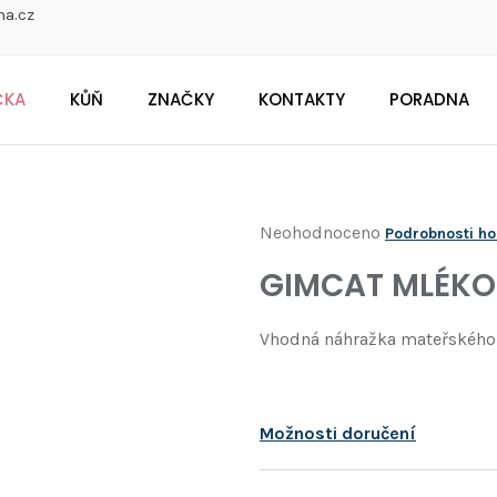
na.cz
ČKA
KŮŇ
ZNAČKY
KONTAKTY
PORADNA
CO POTŘEBUJETE NAJÍT?
Průměrné
Neohodnoceno
Podrobnosti h
Doporučujeme
hodnocení
GIMCAT MLÉKO
produktu
je
Vhodná náhražka mateřského
0,0
z
5
Možnosti doručení
hvězdiček.