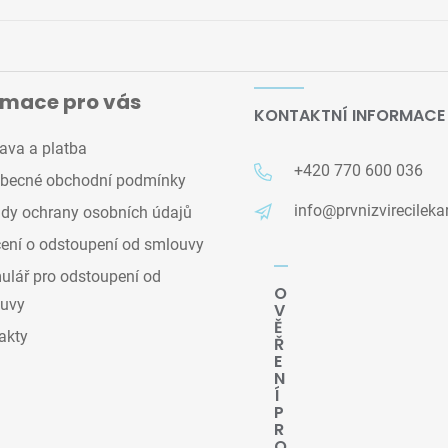
rmace pro vás
KONTAKTNÍ INFORMACE
ava a platba
+420 770 600 036
becné obchodní podmínky
info@prvnizvirecileka
dy ochrany osobních údajů
ení o odstoupení od smlouvy
lář pro odstoupení od
O
uvy
V
Ě
akty
Ř
E
N
Í
P
R
O