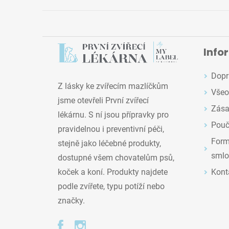
Info
Dopr
Z lásky ke zvířecím mazlíčkům
Všeo
jsme otevřeli První zvířecí
Zása
lékárnu. S ní jsou přípravky pro
Pouč
pravidelnou i preventivní péči,
Formu
stejně jako léčebné produkty,
smlo
dostupné všem chovatelům psů,
Kont
koček a koní. Produkty najdete
podle zvířete, typu potíží nebo
značky.