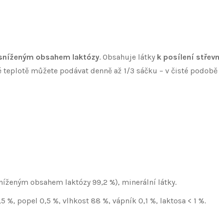
sníženým obsahem laktózy
. Obsahuje látky
k posílení střevn
vé teplotě můžete podávat denně až 1/3 sáčku – v čisté podob
íženým obsahem laktózy 99,2 %), minerální látky.
,5 %, popel 0,5 %, vlhkost 88 %, vápník 0,1 %, laktosa < 1 %.