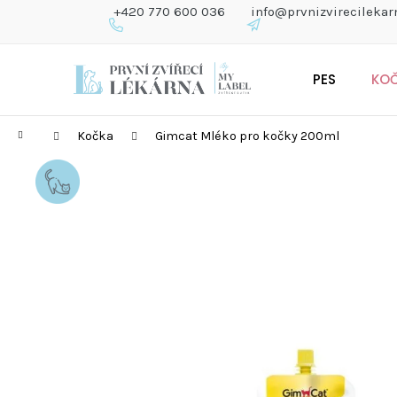
K
+420 770 600 036
info@prvnizvirecilekar
O
Š
Zpět
Zpět
Přejít
Í
do
do
PES
KO
na
K
obchodu
obchodu
obsah
Domů
Kočka
Gimcat Mléko pro kočky 200ml