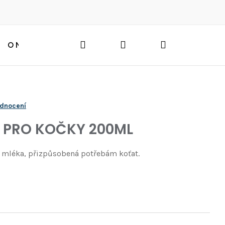
Hledat
Přihlášení
Nákupní
O NÁS
BLOG
HLEDAT
košík
odnocení
 PRO KOČKY 200ML
 mléka, přizpůsobená potřebám koťat.