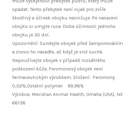
může vyskytnout přebytek pudru, který může
opadat. Tento přebytek není nijak pro zvíře
škodlivý a účinek obojku nesnižuje. Po nasazení
obojku si umyjte ruce. Doba účinnosti jednoho
obojku je 30 dní.
Upozornění: Sundejte obojek před šamponováním
a znovu ho nasaďte, až když je srst suchá.
Nepoužívejte obojek v případě rozsáhlého
poškození kůže. Feromonový obojek není
farmaceutickým výrobkem. Složení: Feromony
0,02%,Ostatní-polymer 99,98%
Výrobce: Meridian Animal Health, Omaha (USA), NE
68138