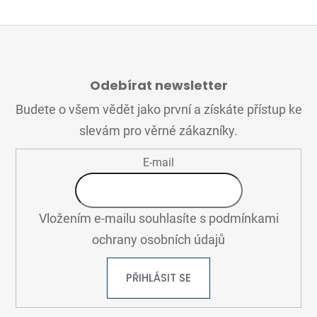
Z
Á
Odebírat newsletter
P
A
Budete o všem vědět jako první a získáte přístup ke
T
slevám pro věrné zákazníky.
Í
E-mail
Vložením e-mailu souhlasíte s
podmínkami
ochrany osobních údajů
PŘIHLÁSIT SE