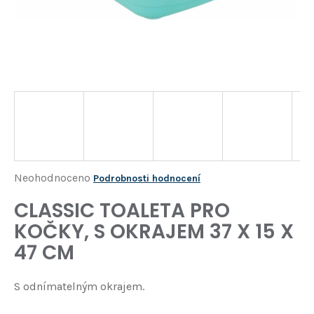
Í
T
?
HLEDAT
D
o
p
o
Průměrné
Neohodnoceno
Podrobnosti hodnocení
r
hodnocení
CLASSIC TOALETA PRO
u
produktu
č
KOČKY, S OKRAJEM 37 X 15 X
je
u
47 CM
j
0,0
e
z
m
S odnímatelným okrajem.
5
e