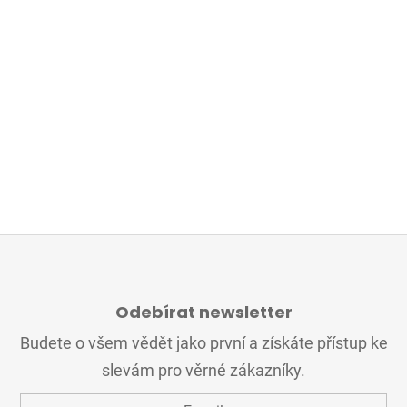
Z
Á
Odebírat newsletter
P
A
Budete o všem vědět jako první a získáte přístup ke
T
slevám pro věrné zákazníky.
Í