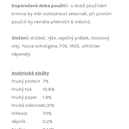
Doporučená doba použití:
o době používání
krmiva by měl rozhodnout veterinář, při prvním
použití by neměla překročit 6 měsíců.
Složení:
drůbež, rýže, vaječný prášek, lososový
olej, Yucca schidigera, FOS, MOS, uhličitan
vápenatý
Analytické složky
hrubý protein
7%
hrubý tuk
10,8%
hrubý popel
1,9%
hrubá vláknina
0,31%
Vlhkost
70%
Vápník
0,2%