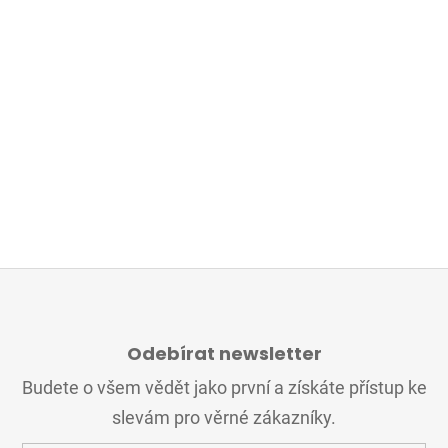
Z
Á
Odebírat newsletter
P
A
Budete o všem vědět jako první a získáte přístup ke
T
slevám pro věrné zákazníky.
Í