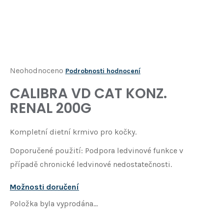
Í
T
?
HLEDAT
Průměrné
Neohodnoceno
Podrobnosti hodnocení
hodnocení
CALIBRA VD CAT KONZ.
D
produktu
o
RENAL 200G
je
p
o
0,0
Kompletní dietní krmivo pro kočky.
r
z
u
Doporučené použití: Podpora ledvinové funkce v
5
č
případě chronické ledvinové nedostatečnosti.
u
hvězdiček.
j
e
Možnosti doručení
m
Položka byla vyprodána…
e