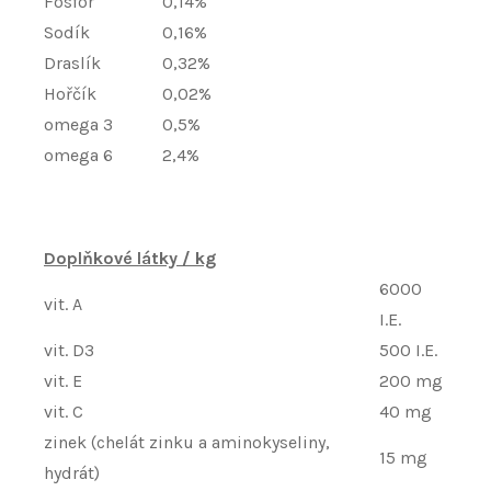
Fosfor
0,14%
Sodík
0,16%
Draslík
0,32%
Hořčík
0,02%
omega 3
0,5%
omega 6
2,4%
Doplňkové látky / kg
6000
vit. A
I.E.
vit. D3
500 I.E.
vit. E
200 mg
vit. C
40 mg
zinek (chelát zinku a aminokyseliny,
15 mg
hydrát)