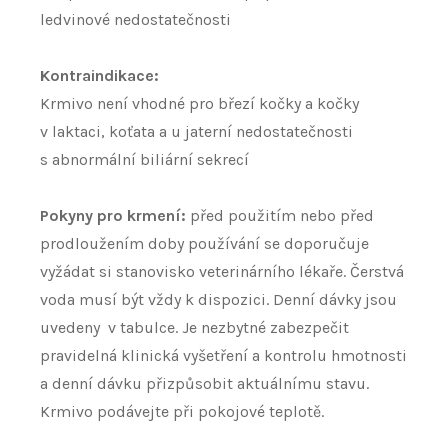
ledvinové nedostatečnosti
Kontraindikace:
Krmivo není vhodné pro březí kočky a kočky
v laktaci, koťata a u jaterní nedostatečnosti
s abnormální biliární sekrecí
Pokyny pro krmení:
před použitím nebo před
prodloužením doby používání se doporučuje
vyžádat si stanovisko veterinárního lékaře. Čerstvá
voda musí být vždy k dispozici. Denní dávky jsou
uvedeny v tabulce. Je nezbytné zabezpečit
pravidelná klinická vyšetření a kontrolu hmotnosti
a denní dávku přizpůsobit aktuálnímu stavu.
Krmivo podávejte při pokojové teplotě.