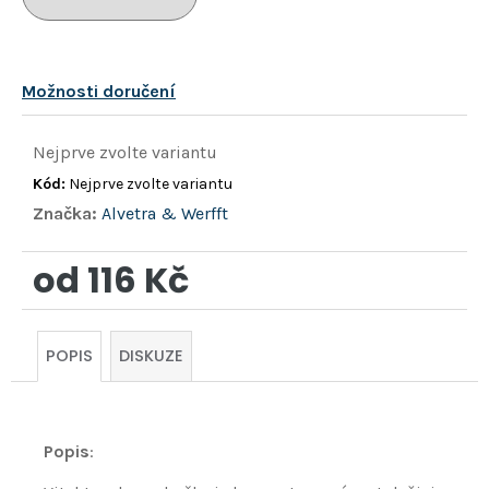
hvězdiček.
Možnosti doručení
Nejprve zvolte variantu
Kód:
Nejprve zvolte variantu
Značka:
Alvetra & Werfft
od
116 Kč
Měrná
cena:
POPIS
DISKUZE
Popis
: