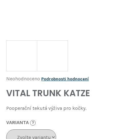
Í
T
?
HLEDAT
D
o
p
o
Průměrné
Neohodnoceno
Podrobnosti hodnocení
r
hodnocení
VITAL TRUNK KATZE
u
produktu
č
je
u
Pooperační tekutá výživa pro kočky.
j
0,0
e
z
VARIANTA
?
m
5
e