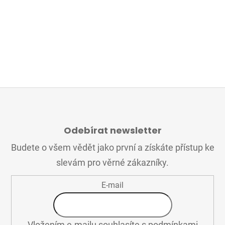
Z
Á
Odebírat newsletter
P
A
Budete o všem vědět jako první a získáte přístup ke
T
slevám pro věrné zákazníky.
Í
E-mail