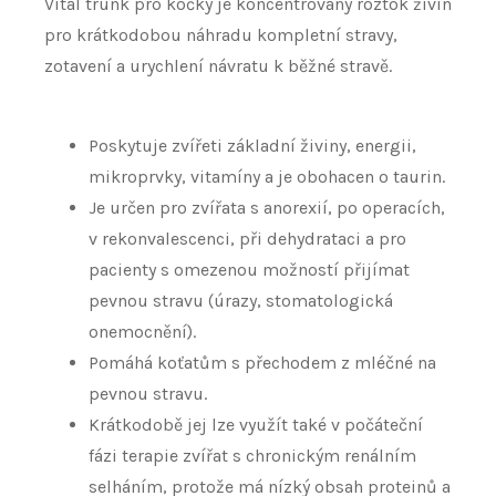
Vital trunk pro kočky je koncentrovaný roztok živin
pro krátkodobou náhradu kompletní stravy,
zotavení a urychlení návratu k běžné stravě.
Poskytuje zvířeti základní živiny, energii,
mikroprvky, vitamíny a je obohacen o taurin.
Je určen pro zvířata s anorexií, po operacích,
v rekonvalescenci, při dehydrataci a pro
pacienty s omezenou možností přijímat
pevnou stravu (úrazy, stomatologická
onemocnění).
Pomáhá koťatům s přechodem z mléčné na
pevnou stravu.
Krátkodobě jej lze využít také v počáteční
fázi terapie zvířat s chronickým renálním
selháním, protože má nízký obsah proteinů a