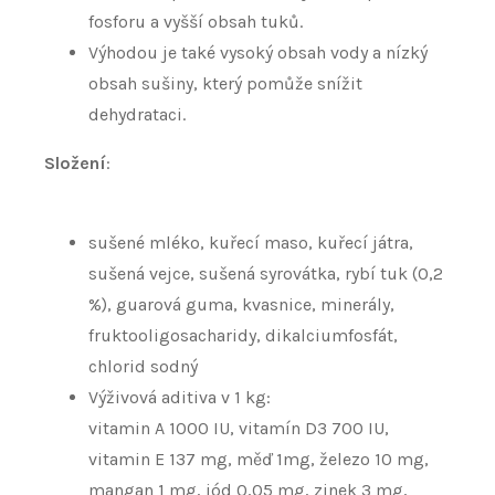
fosforu a vyšší obsah tuků.
Výhodou je také vysoký obsah vody a nízký
obsah sušiny, který pomůže snížit
dehydrataci.
Složení
:
sušené mléko, kuřecí maso, kuřecí játra,
sušená vejce, sušená syrovátka, rybí tuk (0,2
%), guarová guma, kvasnice, minerály,
fruktooligosacharidy, dikalciumfosfát,
chlorid sodný
Výživová aditiva v 1 kg:
vitamin A 1000 IU, vitamín D3 700 IU,
vitamin E 137 mg, měď 1mg, železo 10 mg,
mangan 1 mg, jód 0,05 mg, zinek 3 mg,