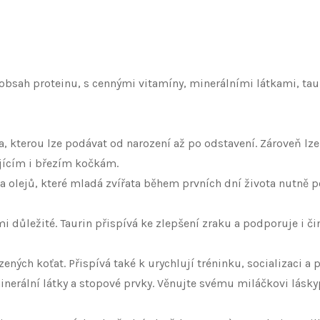
obsah proteinu, s cennými vitamíny, minerálními látkami, tau
 kterou lze podávat od narození až po odstavení. Zároveň lze
jícím i březím kočkám.
olejů, které mladá zvířata během prvních dní života nutně p
mi důležité. Taurin přispívá ke zlepšení zraku a podporuje i 
ených koťat. Přispívá také k urychlují tréninku, socializaci a
nerální látky a stopové prvky. Věnujte svému miláčkovi láskyp