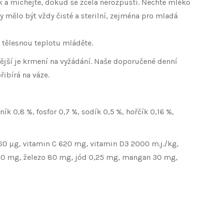
lk a míchejte, dokud se zcela nerozpustí. Nechte mléko
 mělo být vždy čisté a sterilní, zejména pro mladá
 tělesnou teplotu mláděte.
jší je krmení na vyžádání. Naše doporučené denní
ibírá na váze.
ík 0,8 %, fosfor 0,7 %, sodík 0,5 %, hořčík 0,16 %,
 60 µg, vitamin C 620 mg, vitamin D3 2000 m.j./kg,
000 mg, železo 80 mg, jód 0,25 mg, mangan 30 mg,