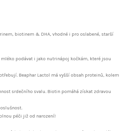
rinem, biotinem & DHA, vhodné i pro oslabené, starší
 mléko podávat i jako nutrinápoj kočkám, které jsou
otřebují. Beaphar Lactol má vyšší obsah proteinů, kolem
činnost srdečního svalu. Biotin pomáhá získat zdravou
 poslušnost.
lnou péči již od narození!