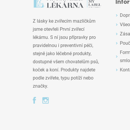
Info
Dopr
Z lásky ke zvířecím mazlíčkům
Všeo
jsme otevřeli První zvířecí
Zása
lékárnu. S ní jsou přípravky pro
Pouč
pravidelnou i preventivní péči,
Formu
stejně jako léčebné produkty,
smlo
dostupné všem chovatelům psů,
Kont
koček a koní. Produkty najdete
podle zvířete, typu potíží nebo
značky.