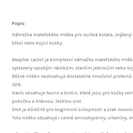
Popis
:
Náhražka mateřského mléka pro osiřelá koťata, zvýšený 
březí nebo kojící kočky.
Beaphar Lactol je komplexní náhražka mateřského mléka,
vystaveny vysokým nárokům, starším jedincům nebo ko
Běžné mléko neobsahuje dostatečné množství proteinů a 
32%.
Navíc obsahuje taurin a biotin, které jsou pro kočky vel
pokožku a krásnou, lesklou srst.
DHA je důležité pro kognitivní schopnosti a zrak novoroz
Toto mléko obsahuje i cenné aminokyseliny, vitamíny, mi