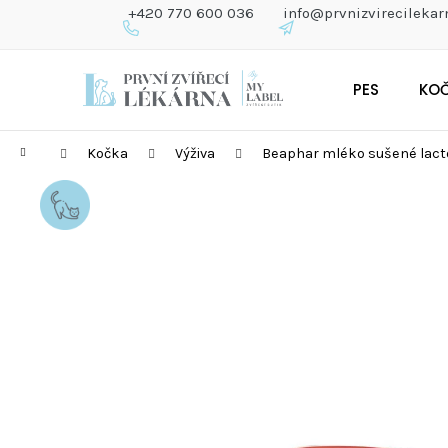
K
+420 770 600 036
info@prvnizvirecilekar
O
Š
Zpět
Zpět
Přejít
Í
do
do
PES
KO
na
K
obchodu
obchodu
obsah
Domů
Kočka
Výživa
Beaphar mléko sušené lacto