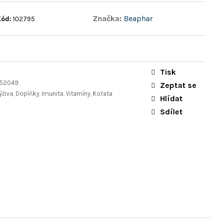
Značka:
Beaphar
Kód:
102795
Tisk
152049
Zeptat se
ýživa, Doplňky, Imunita, Vitamíny, Koťata
Hlídat
Sdílet