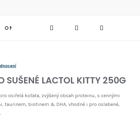
Hledat
Přihlášení
Nákupní
O NÁS
BLOG
HLEDAT
košík
odnocení
 SUŠENÉ LACTOL KITTY 250G
o osiřelá koťata, zvýšený obsah proteinu, s cennými
i, taurinem, biotinem & DHA, vhodné i pro oslabené,
.