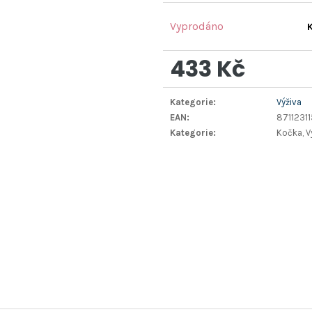
Vyprodáno
433 Kč
Měrná
Kategorie
:
Výživa
cena:
EAN
:
8711231
Kategorie
:
Kočka, V