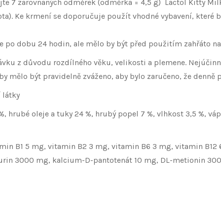
ejte 7 zarovnaných odměrek (odměrka = 4,5 g) Lactol Kitty Mi
ta). Ke krmení se doporučuje použít vhodné vybavení, které by
 po dobu 24 hodin, ale mělo by být před použitím zahřáto na
u z důvodu rozdílného věku, velikosti a plemene. Nejúčinně
y mělo být pravidelně zváženo, aby bylo zaručeno, že denně př
 látky
, hrubé oleje a tuky 24 %, hrubý popel 7 %, vlhkost 3,5 %, vápn
amin B1 5 mg, vitamin B2 3 mg, vitamin B6 3 mg, vitamin B12
 taurin 3000 mg, kalcium-D-pantotenát 10 mg, DL-metionin 3