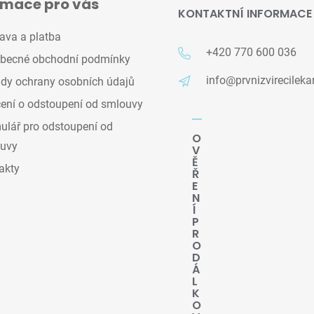
rmace pro vás
KONTAKTNÍ INFORMACE
ava a platba
+420 770 600 036
becné obchodní podmínky
info@prvnizvirecileka
dy ochrany osobních údajů
ení o odstoupení od smlouvy
lář pro odstoupení od
O
uvy
V
Ě
akty
Ř
E
N
Í
P
R
O
D
Á
L
K
O