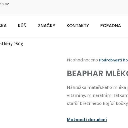
na.cz
ČKA
KŮŇ
ZNAČKY
KONTAKTY
PORADNA
CO POTŘEBUJETE NAJÍT?
l kitty 250g
Průměrné
Neohodnoceno
Podrobnosti h
Doporučujeme
hodnocení
BEAPHAR MLÉKO
produktu
je
Náhražka mateřského mléka pr
0,0
vitamíny, minerálními látkam
z
starší březí nebo kojící kočky
5
hvězdiček.
Možnosti doručení