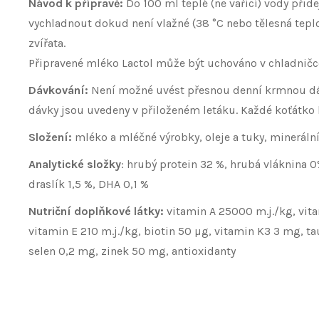
Návod k přípravě:
Do 100 ml teplé (ne vařící) vody přid
vychladnout dokud není vlažné (38 °C nebo tělesná teplo
zvířata.
Připravené mléko Lactol může být uchováno v chladničce
Dávkování:
Není možné uvést přesnou denní krmnou dávk
dávky jsou uvedeny v přiloženém letáku. Každé koťátko b
Složení:
mléko a mléčné výrobky, oleje a tuky, minerální
Analytické složky
: hrubý protein 32 %, hrubá vláknina 0%
draslík 1,5 %, DHA 0,1 %
Nutriční doplňkové látky:
vitamin A 25000 m.j./kg, vit
vitamin E 210 m.j./kg, biotin 50 µg, vitamin K3 3 mg,
selen 0,2 mg, zinek 50 mg, antioxidanty