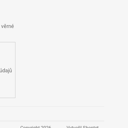
o věrné
údajů
Copyright 2026
Vytvořil Shoptet