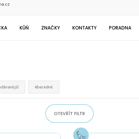
na.cz
ČKA
KŮŇ
ZNAČKY
KONTAKTY
PORADNA
CO POTŘEBUJETE NAJÍT?
Doporučujeme
odávanější
Abecedně
OTEVŘÍT FILTR