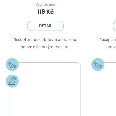
Vyprodáno
119 Kč
DETAIL
Receptura bez obilovin a brambor
Receptur
pouze s čerstvým masem...
pouz