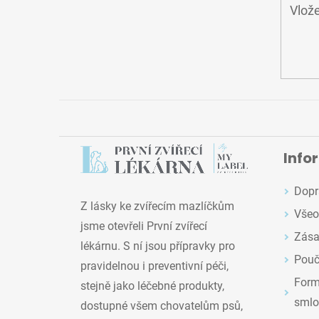
Vlože
Info
Dopr
Z lásky ke zvířecím mazlíčkům
Všeo
jsme otevřeli První zvířecí
Zása
lékárnu. S ní jsou přípravky pro
Pouč
pravidelnou i preventivní péči,
Formu
stejně jako léčebné produkty,
smlo
dostupné všem chovatelům psů,