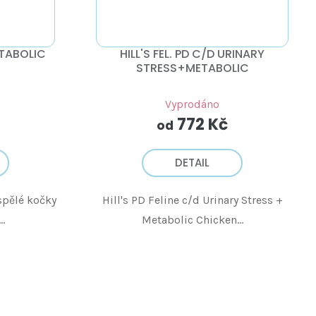
ETABOLIC
HILL'S FEL. PD C/D URINARY
STRESS+METABOLIC
Vyprodáno
772 Kč
od
DETAIL
spělé kočky
Hill's PD Feline c/d Urinary Stress +
..
Metabolic Chicken...