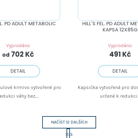
FEL. PD ADULT METABOLIC
HILL'S FEL. PD ADULT M
KAPSA 12X85G
Vyprodáno
Vyprodáno
702 Kč
491 Kč
od
DETAIL
DETAIL
ulové krmivo vytvořené pro
Kapsička vytvořená pro do
edukci váhy bez...
určené k redukci.
NAČÍST 12 DALŠÍCH
S
1
3
t