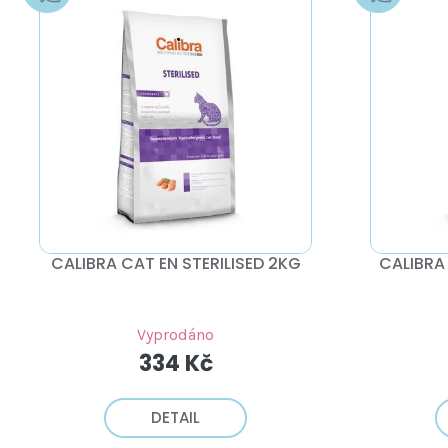
D
P
U
I
K
S
T
P
Ů
R
O
D
U
K
T
Ů
CALIBRA CAT EN STERILISED 2KG
CALIBRA
Vyprodáno
334 Kč
DETAIL