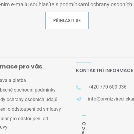
ním e-mailu souhlasíte s
podmínkami ochrany osobních 
PŘIHLÁSIT SE
rmace pro vás
KONTAKTNÍ INFORMACE
ava a platba
+420 770 600 036
becné obchodní podmínky
info@prvnizvirecileka
dy ochrany osobních údajů
ení o odstoupení od smlouvy
lář pro odstoupení od
O
uvy
V
Ě