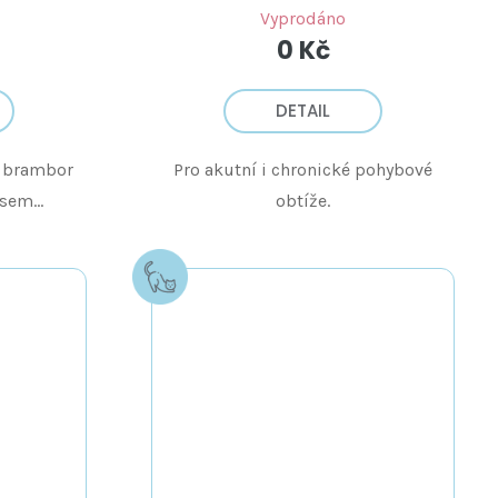
Vyprodáno
0 Kč
DETAIL
a brambor
Pro akutní i chronické pohybové
em...
obtíže.