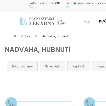
K
+420 770 600 036
info@prvnizvirecilekar
O
Š
Zpět
Zpět
Přejít
Í
do
do
PES
KO
na
K
obchodu
obchodu
obsah
Domů
Kočka
Nadváha, hubnutí
NADVÁHA, HUBNUTÍ
Ř
A
Doporučujeme
Nejlevnější
Nejdražší
Nejpr
Z
E
N
Í
P
R
V
O
Ý