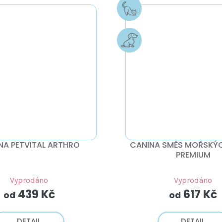
NA PETVITAL ARTHRO
CANINA SMĚS MOŘSKÝ
PREMIUM
Vyprodáno
Vyprodáno
439 Kč
617 Kč
od
od
DETAIL
DETAIL