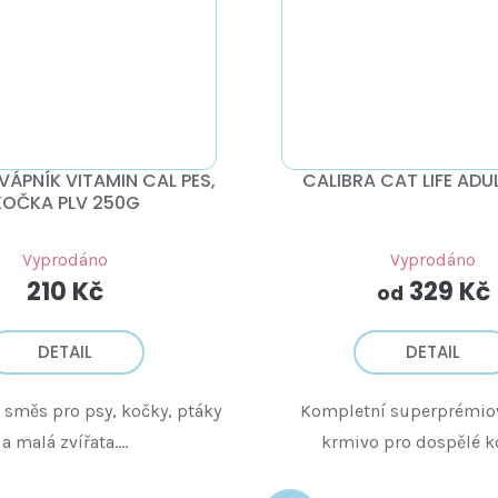
VÁPNÍK VITAMIN CAL PES,
CALIBRA CAT LIFE ADU
KOČKA PLV 250G
Vyprodáno
Vyprodáno
210 Kč
329 Kč
od
DETAIL
DETAIL
 směs pro psy, kočky, ptáky
Kompletní superprémio
a malá zvířata....
krmivo pro dospělé koč