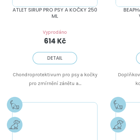
Ů
ATLET SIRUP PRO PSY A KOČKY 250
BEAPH
ML
Vyprodáno
614 Kč
DETAIL
Chondroprotektivum pro psy a kočky
Doplňkové
pro zmírnění zánětu a...
ko