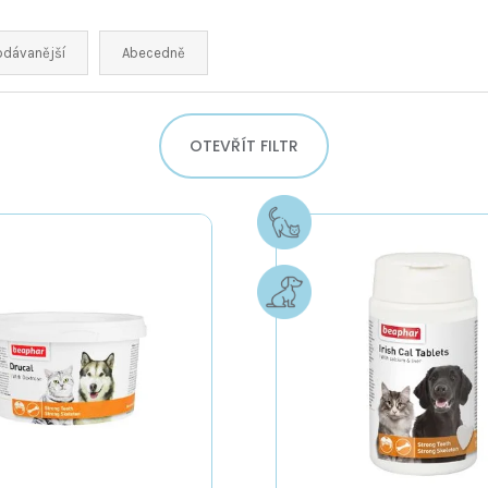
odávanější
Abecedně
OTEVŘÍT FILTR