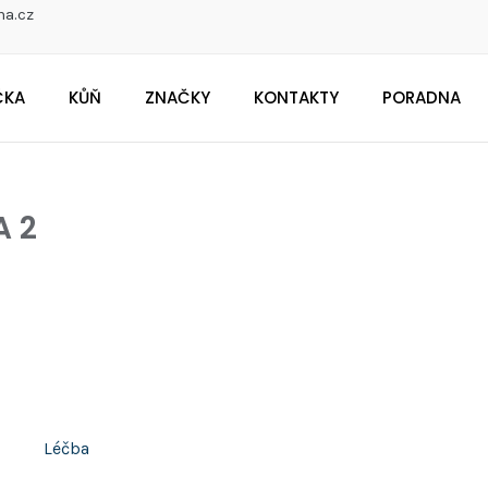
na.cz
ČKA
KŮŇ
ZNAČKY
KONTAKTY
PORADNA
CO POTŘEBUJETE NAJÍT?
A 2
Doporučujeme
Léčba