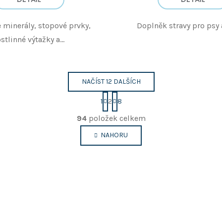
 minerály, stopové prvky,
Doplněk stravy pro psy 
stlinné výtažky a...
NAČÍST 12 DALŠÍCH
S
1
2
8
t
O
r
94
položek celkem
v
á
n
l
NAHORU
k
á
o
d
v
a
á
c
n
í
í
p
r