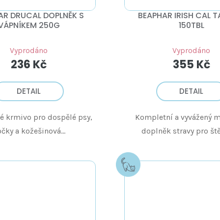
AR DRUCAL DOPLNĚK S
BEAPHAR IRISH CAL T
VÁPNÍKEM 250G
150TBL
Vyprodáno
Vyprodáno
236 Kč
355 Kč
DETAIL
DETAIL
 krmivo pro dospělé psy,
Kompletní a vyvážený m
čky a kožešinová...
doplněk stravy pro ště