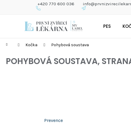
K
+420 770 600 036
info@prvnizvirecilekar
O
Š
Zpět
Zpět
Přejít
Í
do
do
PES
KO
na
K
obchodu
obchodu
obsah
Domů
Kočka
Pohybová soustava
POHYBOVÁ SOUSTAVA
, STRAN
Prevence