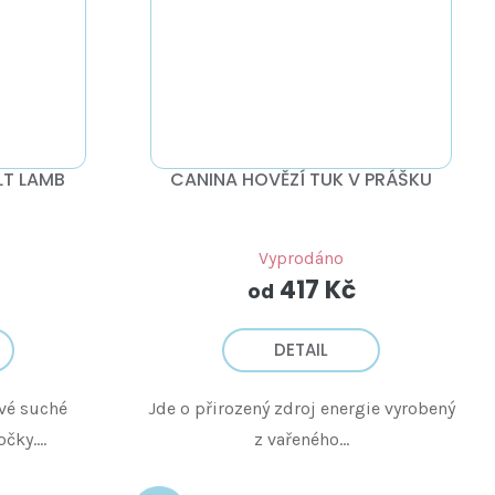
LT LAMB
CANINA HOVĚZÍ TUK V PRÁŠKU
Vyprodáno
417 Kč
od
DETAIL
vé suché
Jde o přirozený zdroj energie vyrobený
ky....
z vařeného...