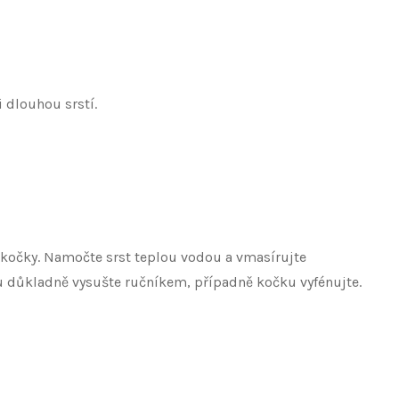
 dlouhou srstí.
i kočky. Namočte srst teplou vodou a vmasírujte
du důkladně vysušte ručníkem, případně kočku vyfénujte.