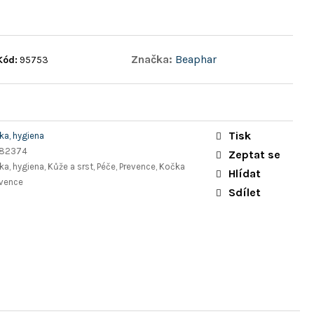
Značka:
Beaphar
Kód:
95753
Tisk
a, hygiena
182374
Zeptat se
a, hygiena, Kůže a srst, Péče, Prevence, Kočka
Hlídat
evence
Sdílet