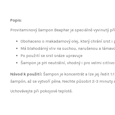
Popis
:
Provitaminový šampon Beaphar je speciálně vyvinutý př
Obohaceno o makadamový olej, který chrání srst i
Má blahodárný vliv na suchou, narušenou a lámavo
Po použití se srst snáze upravuje
Šampon je pH neutrální, vhodný i pro velmi citli
Návod k použití:
Šampon je koncentrát a lze jej ředit 1
šampón, až se vytvoří pěna. Nechte působit 2-3 minuty 
Uchovávejte při pokojové teplotě.