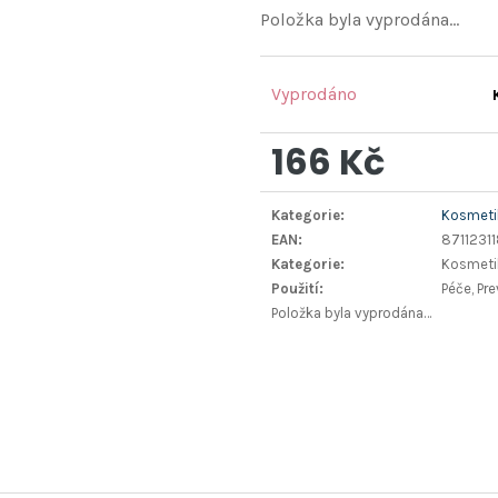
Položka byla vyprodána…
Vyprodáno
166 Kč
Měrná
Kategorie
:
Kosmetik
cena:
EAN
:
8711231
Kategorie
:
Kosmetik
Použití
:
Péče, Pr
Položka byla vyprodána…