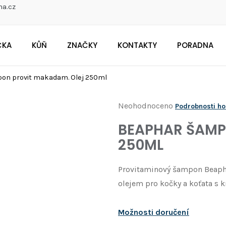
na.cz
ČKA
KŮŇ
ZNAČKY
KONTAKTY
PORADNA
CO POTŘEBUJETE NAJÍT?
on provit makadam. Olej 250ml
Průměrné
Neohodnoceno
Podrobnosti h
Doporučujeme
hodnocení
BEAPHAR ŠAMP
produktu
250ML
je
0,0
Provitaminový šampon Beapha
z
olejem pro kočky a koťata s k
5
hvězdiček.
Možnosti doručení