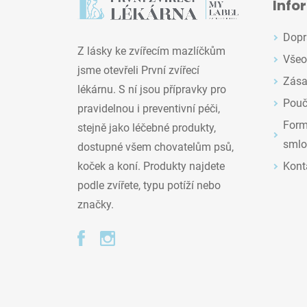
Info
Dopr
Z lásky ke zvířecím mazlíčkům
Všeo
jsme otevřeli První zvířecí
Zása
lékárnu. S ní jsou přípravky pro
Pouč
pravidelnou i preventivní péči,
Formu
stejně jako léčebné produkty,
smlo
dostupné všem chovatelům psů,
Kont
koček a koní. Produkty najdete
podle zvířete, typu potíží nebo
značky.