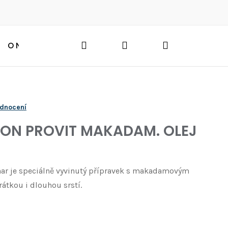
Hledat
Přihlášení
Nákupní
O NÁS
BLOG
HLEDAT
košík
odnocení
ON PROVIT MAKADAM. OLEJ
r je speciálně vyvinutý přípravek s makadamovým
rátkou i dlouhou srstí.