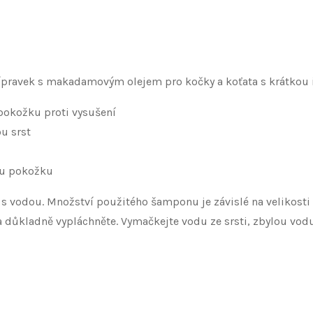
ípravek s makadamovým olejem pro kočky a koťata s krátkou i
 pokožku proti vysušení
u srst
vou pokožku
:1 s vodou. Množství použitého šamponu je závislé na velikost
a důkladně vypláchněte. Vymačkejte vodu ze srsti, zbylou vo