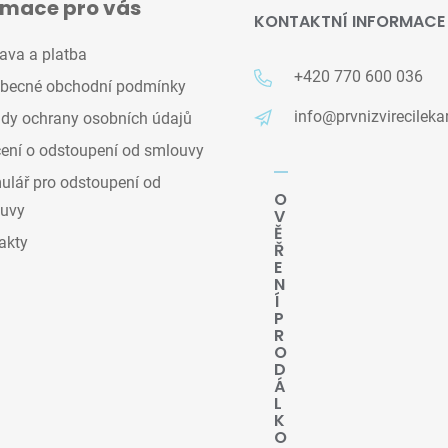
rmace pro vás
KONTAKTNÍ INFORMACE
ava a platba
+420 770 600 036
becné obchodní podmínky
info@prvnizvirecileka
dy ochrany osobních údajů
ení o odstoupení od smlouvy
lář pro odstoupení od
O
uvy
V
Ě
akty
Ř
E
N
Í
P
R
O
D
Á
L
K
O