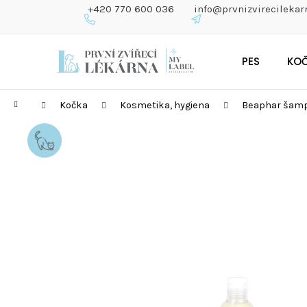
K
+420 770 600 036
info@prvnizvirecilekar
O
Š
Zpět
Zpět
Přejít
Í
do
do
PES
KO
na
K
obchodu
obchodu
obsah
Domů
Kočka
Kosmetika, hygiena
Beaphar šamp