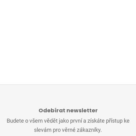
Z
Á
Odebírat newsletter
P
A
Budete o všem vědět jako první a získáte přístup ke
T
slevám pro věrné zákazníky.
Í