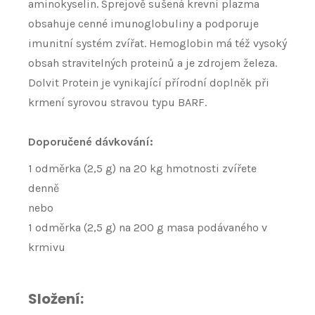
aminokyselin. Sprejově sušená krevní plazma
obsahuje cenné imunoglobuliny a podporuje
imunitní systém zvířat. Hemoglobin má též vysoký
obsah stravitelných proteinů a je zdrojem železa.
Dolvit Protein je vynikající přírodní doplněk při
krmení syrovou stravou typu BARF.
Doporučené dávkování:
1 odměrka (2,5 g) na 20 kg hmotnosti zvířete
denně
nebo
1 odměrka (2,5 g) na 200 g masa podávaného v
krmivu
Složení: