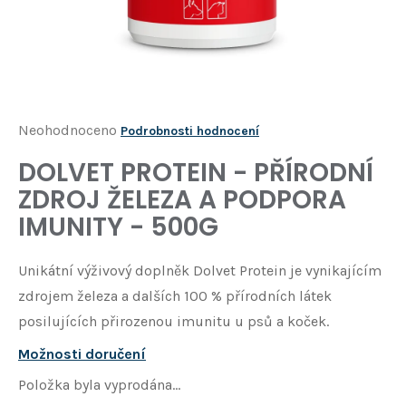
Í
T
?
HLEDAT
Průměrné
Neohodnoceno
Podrobnosti hodnocení
hodnocení
DOLVET PROTEIN - PŘÍRODNÍ
D
produktu
o
ZDROJ ŽELEZA A PODPORA
je
p
IMUNITY - 500G
o
0,0
r
z
u
Unikátní výživový doplněk Dolvet Protein je vynikajícím
5
č
zdrojem železa a dalších 100 % přírodních látek
u
hvězdiček.
posilujících přirozenou imunitu u psů a koček.
j
e
Možnosti doručení
m
e
Položka byla vyprodána…